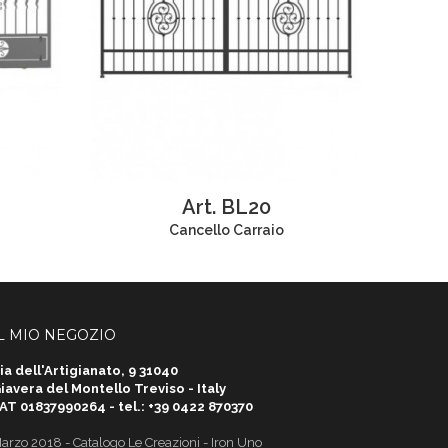
Art. BL20
Cancello Carraio
L MIO NEGOZIO
ia dell'Artigianato, 9 31040
iavera del Montello Treviso - Italy
AT 01837990264 - tel.: +39 0422 870370
arzo 2018 - Catalogo Le Creazioni - Iron Uno