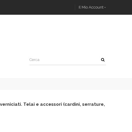
Il Mio Account
erniciati. Telai e accessori (cardini, serrature,