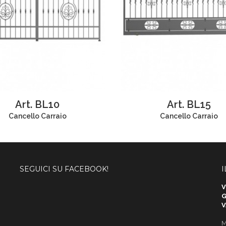
Art. BL10
Art. BL15
Cancello Carraio
Cancello Carraio
SEGUICI SU FACEBOOK!
I
V
G
V
M