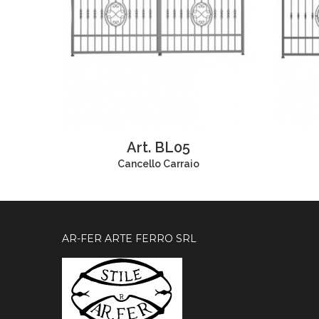
Art. BL05
Cancello Carraio
AR-FER ARTE FERRO SRL