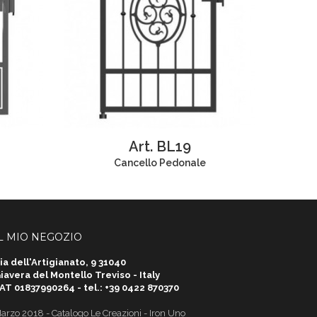
Art. BL19
Cancello Pedonale
L MIO NEGOZIO
ia dell'Artigianato, 9 31040
iavera del Montello Treviso - Italy
AT 01837990264 - tel.: +39 0422 870370
arzo 2018 - Catalogo Le Creazioni - Iron Uno