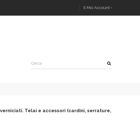
Il Mio Account
erniciati. Telai e accessori (cardini, serrature,