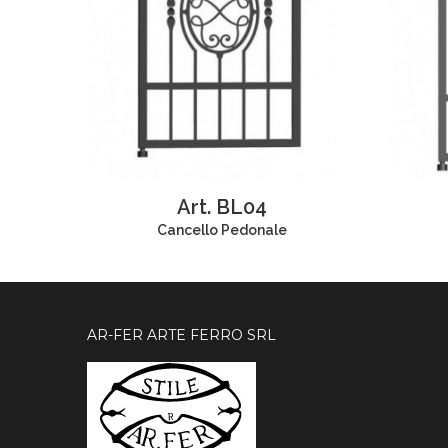
Art. BL04
Cancello Pedonale
AR-FER ARTE FERRO SRL