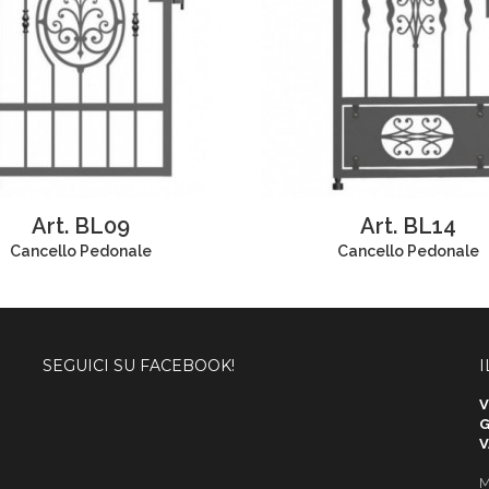
Art. BL09
Art. BL14
Cancello Pedonale
Cancello Pedonale
SEGUICI SU FACEBOOK!
I
V
G
V
M