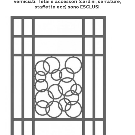
verniciati. Telai e accessori (cardini, serrature,
staffette ecc) sono ESCLUSI.